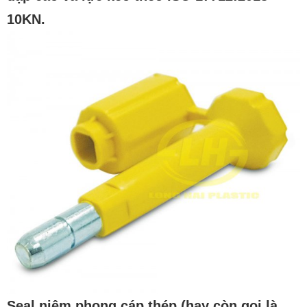
10KN.
Seal niêm phong cáp thép
(hay còn gọi là