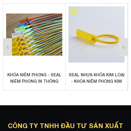
KHÓA NIÊM PHONG - SEAL
SEAL NHỰA KHÓA KIM LOẠI
NIÊM PHONG IN THÔNG
- KHÓA NIÊM PHONG KIM
TIN, LOGO CTY, SỐ SERIES
LOẠI
CÔNG TY TNHH ĐẦU TƯ SẢN XUẤT