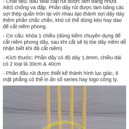
- Chất liệu: đầu seal cáp rút được làm bằng nhựa
ABS chống va đập. Phần dây rút được làm bằng các
sợi thép quấn tròn lại với nhau tạo thành sợi dây dày
thêm phần chắc chắn, khó có thể dùng kéo hay dao
để cắt niêm phong.
- Cơ cấu: khóa 1 chiều (dùng kiềm chuyên dụng để
cắt niêm phong dây, sau khi cắt sẽ bị tóe dây niêm dễ
nhận biết khi đã cắt niêm)
- Kích thước: Phần dây có độ dày 1.8mm, chiều dài
có 2 loại là 30cm & 40cm
- Phần đầu rút được thiết kế thành hình lục giác, 6
mặt phẳng có thể in ấn số series hay logo công ty.