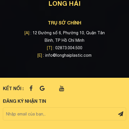
LONG HẢI
TRỤ SỞ CHÍNH
[A]
: 12 Đường số 6, Phường 10, Quận Tân
Bình, TP Hồ Chí Minh
[T]
: 02873.004.500
[E]
:
info@longhaiplastic.com
KẾT NỐI :
ĐĂNG KÝ NHẬN TIN