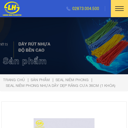
02873.004.500
Sản phẩm
TRANG CHỦ
SẢN PHẨM
SEAL NIÊM PHONG
SEAL NIÊM PHONG NHỰA DÂY DẸP RĂNG CƯA 36CM (1 KHÓA)