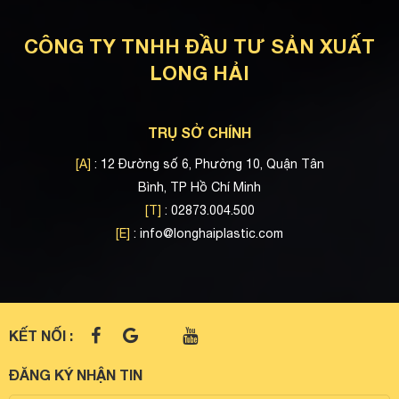
CÔNG TY TNHH ĐẦU TƯ SẢN XUẤT
LONG HẢI
TRỤ SỞ CHÍNH
[A]
: 12 Đường số 6, Phường 10, Quận Tân
Bình, TP Hồ Chí Minh
[T]
: 02873.004.500
[E]
:
info@longhaiplastic.com
KẾT NỐI :
ĐĂNG KÝ NHẬN TIN