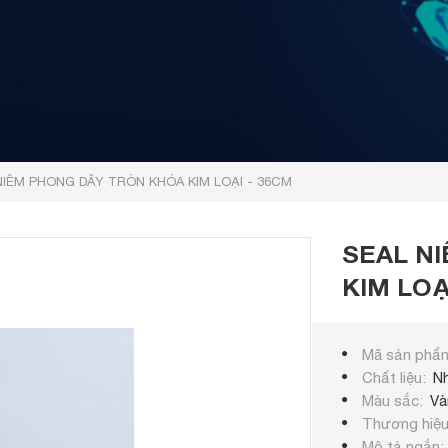
NIÊM PHONG DÂY TRÒN KHÓA KIM LOẠI - 36CM
SEAL N
KIM LOẠ
Mã sản phẩ
Chất liệu
N
Màu sắc
Và
Thương hiệ
Mô tả ngắn