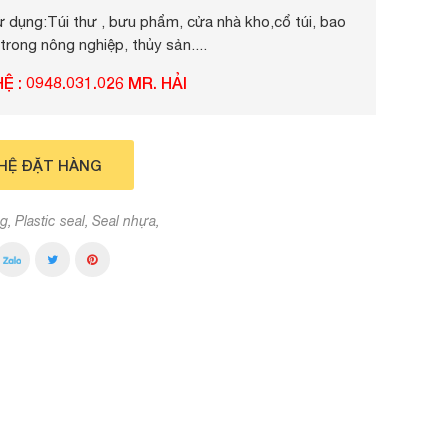
 dụng:Túi thư , bưu phẩm, cửa nhà kho,cổ túi, bao
 trong nông nghiệp, thủy sản....
HỆ : 0948.031.026 MR. HẢI
 HỆ ĐẶT HÀNG
g
Plastic seal
Seal nhựa