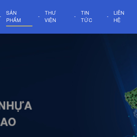
SẢN
THƯ
TIN
LIÊN
PHẨM
VIỆN
TỨC
HỆ