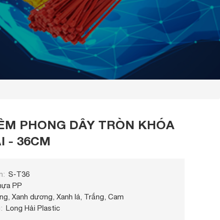
IÊM PHONG DÂY TRÒN KHÓA
I - 36CM
m
S-T36
hựa PP
ng, Xanh dương, Xanh lá, Trắng, Cam
u
Long Hải Plastic