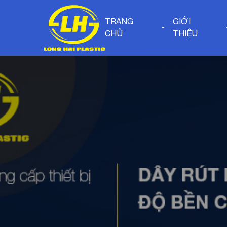
TRANG
GIỚI
CHỦ
THIỆU