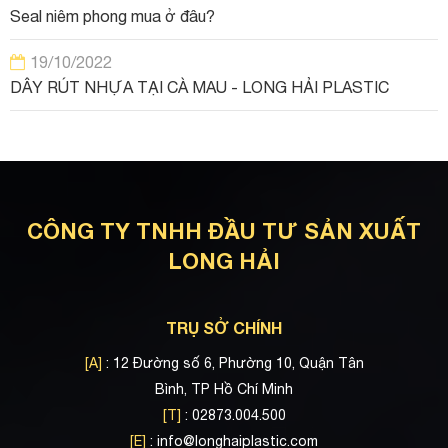
Seal niêm phong mua ở đâu?
19/10/2022
DÂY RÚT NHỰA TẠI CÀ MAU - LONG HẢI PLASTIC
CÔNG TY TNHH ĐẦU TƯ SẢN XUẤT
LONG HẢI
TRỤ SỞ CHÍNH
[A]
: 12 Đường số 6, Phường 10, Quận Tân
Bình, TP Hồ Chí Minh
[T]
: 02873.004.500
[E]
:
info@longhaiplastic.com