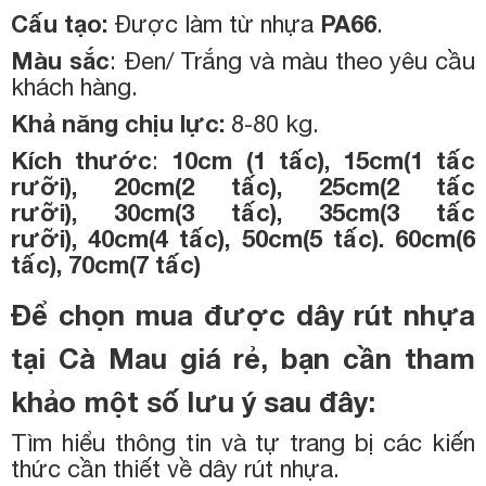
Cấu tạo:
Được làm từ nhựa
PA66
.
Màu sắc
: Đen/ Trắng và màu theo yêu cầu
khách hàng.
Khả năng chịu lực:
8-80 kg.
Kích thước
:
10cm (1 tấc)
,
15cm(1 tấc
rưỡi)
,
20cm(2 tấc)
,
25cm(2 tấc
rưỡi)
,
30cm(3 tấc)
,
35cm(3 tấc
rưỡi)
,
40cm(4 tấc)
,
50cm(5 tấc)
.
60cm(6
tấc)
,
70cm(7 tấc)
Để chọn mua được dây rút nhựa
tại Cà Mau giá rẻ, bạn cần tham
khảo một số lưu ý sau đây
:
Tìm hiểu thông tin và tự trang bị các kiến
thức cần thiết về dây rút nhựa.