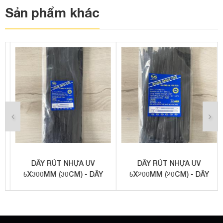
Sản phẩm khác
DÂY RÚT NHỰA UV
DÂY RÚT NHỰA UV
5X300MM (30CM) - DÂY
5X200MM (20CM) - DÂY
RÚT CHUYÊN DỤNG NGOÀI
RÚT CHUYÊN DỤNG NGOÀI
TRỜI
TRỜI