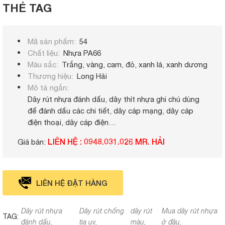
THẺ TAG
Mã sản phẩm
54
Chất liệu
Nhựa PA66
Màu sắc
Trắng, vàng, cam, đỏ, xanh lá, xanh dương
Thương hiệu
Long Hải
Mô tả ngắn
Dây rút nhựa đánh dấu, dây thít nhựa ghi chú dùng
để đánh dấu các chi tiết, dây cáp mạng, dây cáp
điện thoại, dây cáp điện…
LIÊN HỆ : 0948.031.026 MR. HẢI
Giá bán:
LIÊN HỆ ĐẶT HÀNG
Dây rút nhựa
Dây rút chống
dây rút
Mua dây rút nhựa
TAG:
đánh dấu
tia uv
màu
ở đâu