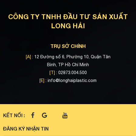
CÔNG TY TNHH ĐẦU TƯ SẢN XUẤT
LONG HẢI
TRỤ SỞ CHÍNH
[A]
: 12 Đường số 6, Phường 10, Quận Tân
Bình, TP Hồ Chí Minh
[T]
: 02873.004.500
[E]
:
info@longhaiplastic.com
KẾT NỐI :
ĐĂNG KÝ NHẬN TIN