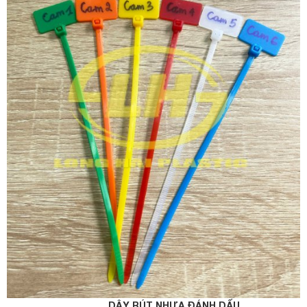
DÂY RÚT NHỰA ĐÁNH DẤU