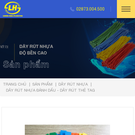
02873.004.500
Sản phẩm
TRANG CHỦ
SẢN PHẨM
DÂY RÚT NHỰA
DÂY RÚT NHỰA ĐÁNH DẤU - DÂY RÚT THẺ TAG