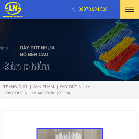
02873.004.500
Sản phẩm
TRANG CHỦ
SẢN PHẨM
DÂY RÚT NHỰA
DÂY RÚT NHỰA 4X200MM (20CM)