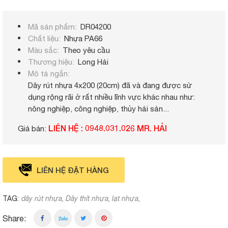
Mã sản phẩm
DR04200
Chất liệu
Nhựa PA66
Màu sắc
Theo yêu cầu
Thương hiệu
Long Hải
Mô tả ngắn
Dây rút nhựa 4x200 (20cm) đã và đang được sử
dụng rộng rãi ở rất nhiều lĩnh vực khác nhau như:
nông nghiệp, công nghiệp, thủy hải sản...
LIÊN HỆ : 0948.031.026 MR. HẢI
Giá bán:
LIÊN HỆ ĐẶT HÀNG
TAG:
dây rút nhựa
Dây thít nhựa
lạt nhựa
Share: