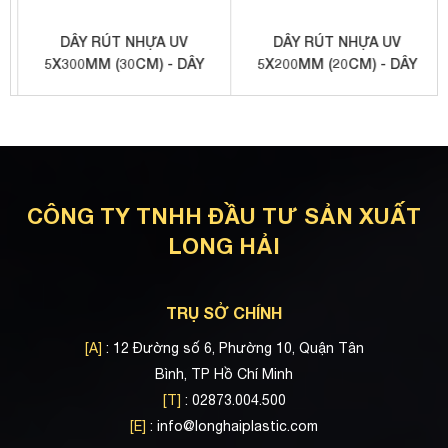
DÂY RÚT NHỰA UV
DÂY RÚT NHỰA UV
5X300MM (30CM) - DÂY
5X200MM (20CM) - DÂY
RÚT CHUYÊN DỤNG NGOÀI
RÚT CHUYÊN DỤNG NGOÀI
TRỜI
TRỜI
CÔNG TY TNHH ĐẦU TƯ SẢN XUẤT
LONG HẢI
TRỤ SỞ CHÍNH
[A]
: 12 Đường số 6, Phường 10, Quận Tân
Bình, TP Hồ Chí Minh
[T]
: 02873.004.500
[E]
:
info@longhaiplastic.com